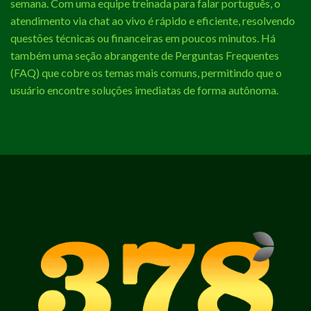
semana. Com uma equipe treinada para falar português, o
atendimento via chat ao vivo é rápido e eficiente, resolvendo
questões técnicas ou financeiras em poucos minutos. Há
também uma seção abrangente de Perguntas Frequentes
(FAQ) que cobre os temas mais comuns, permitindo que o
usuário encontre soluções imediatas de forma autônoma.