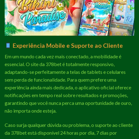
Experiência Mobile e Suporte ao Cliente
Em um mundo cada vez mais conectado, a mobilidade é
essencial. O site da 378bet é totalmente responsivo,
adaptando-se perfeitamente a telas de tablets e celulares
sem perda de funcionalidade. Para quem prefere uma
experiência ainda mais dedicada, o aplicativo oficial oferece
notificações em tempo real sobre resultados e promoções,
garantindo que você nunca perca uma oportunidade de ouro,
não importa onde esteja.
Caso surja qualquer dúvida ou problema, o suporte ao cliente
da 378bet está disponível 24 horas por dia, 7 dias por